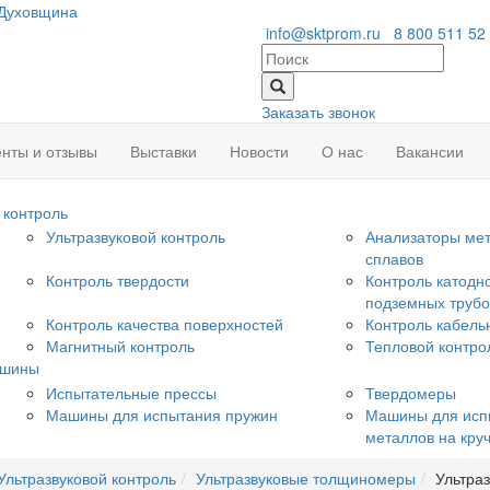
Духовщина
info@sktprom.ru
8 800 511 52
Заказать звонок
нты и отзывы
Выставки
Новости
О нас
Вакансии
контроль
Ультразвуковой контроль
Анализаторы мет
сплавов
Контроль твердости
Контроль катодн
подземных труб
Контроль качества поверхностей
Контроль кабель
Магнитный контроль
Тепловой контро
ашины
Испытательные прессы
Твердомеры
Машины для испытания пружин
Машины для исп
металлов на кру
Ультразвуковой контроль
Ультразвуковые толщиномеры
Ультра