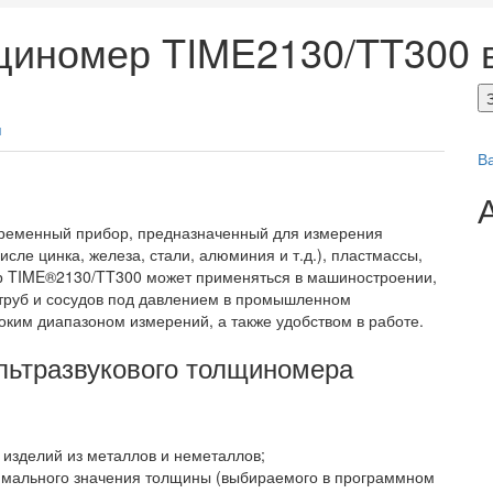
лщиномер TIME2130/TT300 
я
В
временный прибор, предназначенный для измерения
исле цинка, железа, стали, алюминия и т.д.), пластмассы,
ер TIME®2130/TT300 может применяться в машиностроении,
 труб и сосудов под давлением в промышленном
оким диапазоном измерений, а также удобством в работе.
льтразвукового толщиномера
изделий из металлов и неметаллов;
имального значения толщины (выбираемого в программном