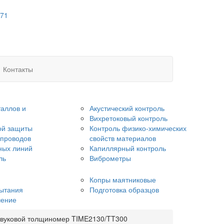
 71
Контакты
аллов и
Акустический контроль
Вихретоковый контроль
ой защиты
Контроль физико-химических
опроводов
свойств материалов
ных линий
Капиллярный контроль
ль
Виброметры
Копры маятниковые
ытания
Подготовка образцов
чение
звуковой толщиномер TIME2130/TT300