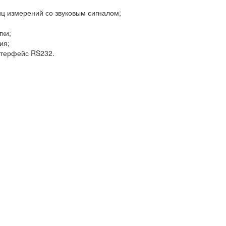
ц измерений со звуковым сигналом;
тки;
ия;
нтерфейс RS232.