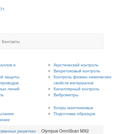
 71
Контакты
аллов и
Акустический контроль
Вихретоковый контроль
ой защиты
Контроль физико-химических
опроводов
свойств материалов
ных линий
Капиллярный контроль
ль
Виброметры
Копры маятниковые
ытания
Подготовка образцов
чение
рованных решетках
Olympus OmniScan MX2