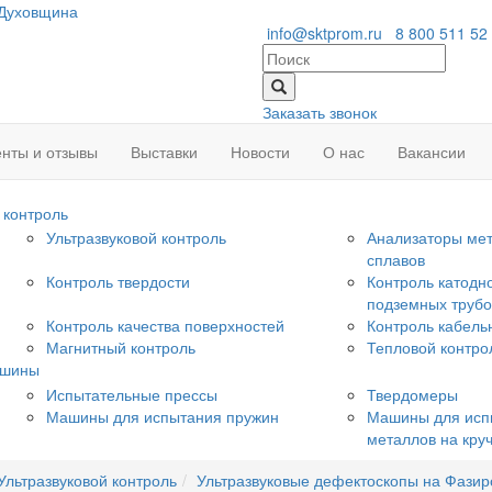
Духовщина
info@sktprom.ru
8 800 511 52
Заказать звонок
нты и отзывы
Выставки
Новости
О нас
Вакансии
контроль
Ультразвуковой контроль
Анализаторы мет
сплавов
Контроль твердости
Контроль катодн
подземных труб
Контроль качества поверхностей
Контроль кабель
Магнитный контроль
Тепловой контро
ашины
Испытательные прессы
Твердомеры
Машины для испытания пружин
Машины для исп
металлов на кру
Ультразвуковой контроль
Ультразвуковые дефектоскопы на Фази