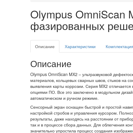
Olympus OmniScan M
фазированных реше
Описание
Характеристики
Комплектаци
Описание
Olympus
OmniScan
MX
2 – ультразвуковой дефекто
материалов, кольцевых сварных швов, стыков на со
выявления карты коррозии. Серия
MX
2 отличается
опциями ПО. Все это заключено в модульном дизай
автоматическом и ручном режиме.
Сенсорный экран оснащен быстрой и простой навиг
настройкой стробов и управления курсором. Полн
результаты, даже находясь на расстоянии от прибо
так и в процессе сбора данных. Для облегчения ко
значительно упростила процесс создания изображ