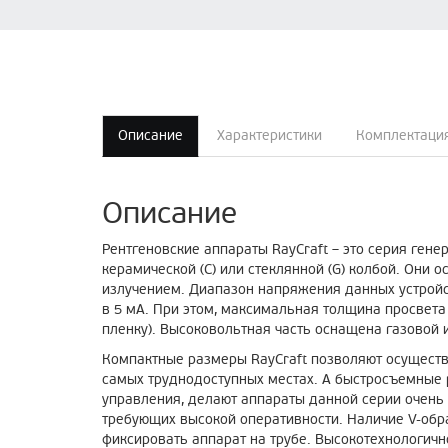
Описание
Характеристики
Комплектаци
Описание
Рентгеновские аппараты RayCraft – это серия ген
керамической (C) или стеклянной (G) колбой. Они 
излучением. Диапазон напряжения данных устройст
в 5 мА. При этом, максимальная толщина просвета 
пленку). Высоковольтная часть оснащена газовой 
Компактные размеры RayCraft позволяют осуществ
самых труднодоступных местах. А быстросъемные 
управления, делают аппараты данной серии очен
требующих высокой оперативности. Наличие V-обр
фиксировать аппарат на трубе. Высокотехнологичн