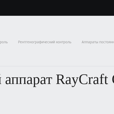
роль
Рентгенографический контроль
Аппараты постоян
 аппарат RayCraft