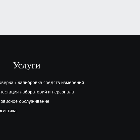
Рентгеновский генератор
RayCraft CD-300
₽
, по запросу
Заказать
Услуги
оверка / калибровка средств измерений
ттестация лабораторий и персонала
ервисное обслуживание
огистика
Рентгеновский аппарат Site-X D
3605 ICM