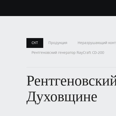
СКТ
Продукция
Неразрушающий конт
Рентгеновский генератор RayCraft CD-200
Рентгеновский
Духовщине