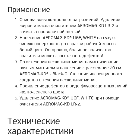
Применение
Очистка зоны контроля от загрязнений. Удаление
жиров и масла очистителем AEROMAG-KD LR-2 и
зачистка проволочной щёткой.
Нанесение
AEROMAG
-
KD
®
UGF
,
WHITE
на сухую,
чистую поверхность до окраски рабочей зоны в
белый цвет. Осторожно, большое количество
красителя может скрыть часть дефектов!
По истечении нескольких минут намагничивание
ручным магнитом и нанесение с расстояние 20 см
AEROMAG-KD® - Black-O. Стекание инспекционного
средства в течении нескольких минут.
Проявление дефектов в виде флуоресцентных линий
желто-зеленого цвета.
Удаление
AEROMAG
-
KD
®
UGF
,
WHITE
при помощи
очистителя AEROMAG-KD LR-2.
Технические
характеристики