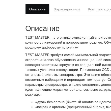
Описание
Характеристики
Комплектаци
Описание
TEST-MASTER – это оптико-эмиссионный спектроме
количества измерений в непрерывном режиме. Обж
мощному цифровому источнику.
TEST-MASTER требует самой минимальной подготов
скорость анализа обусловлена инновационной сист
оснащен защитным корпусом со специальной систе
тяжелых условиях эксплуатации. Применение CCD 
оптической системы спектрометра. Это также обесп
возможным вибрациям и перепадам температур. Сп
параметры спектрометра, а также составлять допо
идентификацию марки материала, согласно загруже
режимах:
«дуга» без аргона (быстрый анализ по иденти
«искра» с аргоном (прецизионный анализ, вк