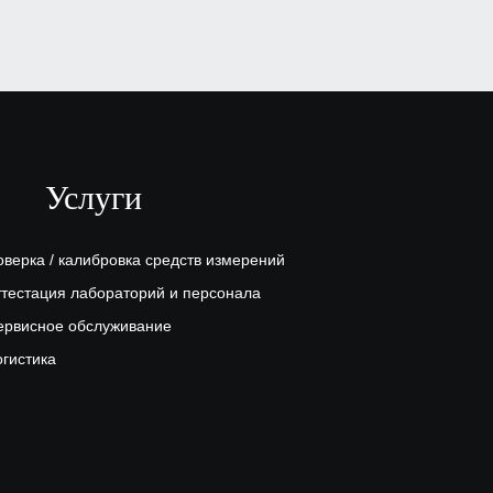
Спектрометр Foundry-master
XPR
₽
, по запросу
Заказать
Услуги
оверка / калибровка средств измерений
ттестация лабораторий и персонала
ервисное обслуживание
огистика
Спектрометр PMI-master UVR
₽
, по запросу
Заказать