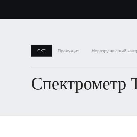
СКТ
Продукция
Неразрушающий конт
Спектрометр T