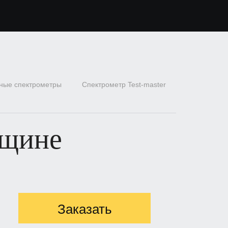
ные спектрометры
Спектрометр Test-master
вщине
Заказать