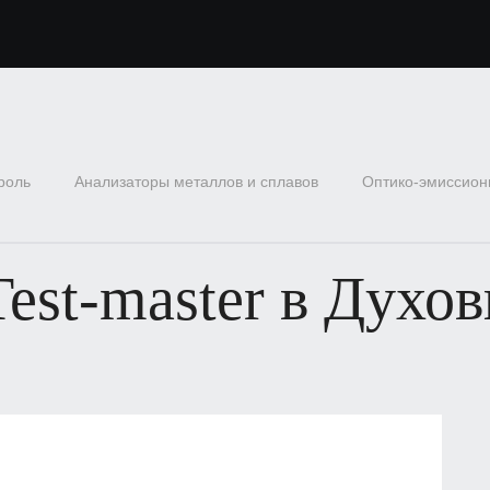
роль
Анализаторы металлов и сплавов
Оптико-эмиссион
est-master в Духо